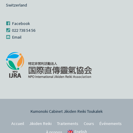
Switzerland
Facebook
022 738 54 56
Email
Kumonoki Cabinet Jikiden Reiki Toukalek
Accueil
Jikiden Reiki
Traitements
Cours
Événements
English
À propos