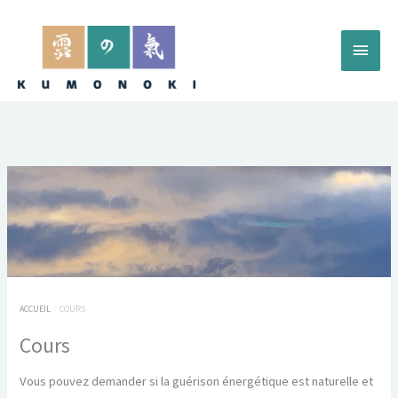
Aller
au
Menu
contenu
princ
ACCUEIL
COURS
Cours
Vous pouvez demander si la guérison énergétique est naturelle et