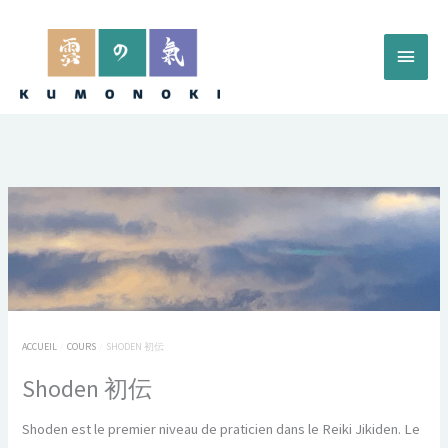
Aller
au
Menu
contenu
princ
ACCUEIL
COURS
SHODEN 初伝
Shoden 初伝
Shoden est le premier niveau de praticien dans le Reiki Jikiden. Le