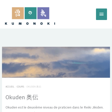
Aller
au
Menu
contenu
princ
ACCUEIL
COURS
OKUDEN 奥伝
Okuden 奥伝
Okuden est le deuxième niveau de praticien dans le Reiki Jikiden.